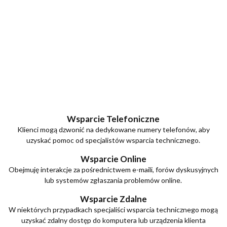
najlepiej podczas
twojego
przejścia na nią.
Jeśli odrzucisz te
pliki cookie,
niektóre funkcje
znikną ze strony
internetowej.
Marketing
Udostępniając swoje
zainteresowania i
zachowania
podczas
Wsparcie Telefoniczne
odwiedzania naszej
Klienci mogą dzwonić na dedykowane numery telefonów, aby
strony, zwiększasz
uzyskać pomoc od specjalistów wsparcia technicznego.
szansę na
zobaczenie
spersonalizowanych
Wsparcie Online
treści i ofert.
Obejmuję interakcje za pośrednictwem e-maili, forów dyskusyjnych
lub systemów zgłaszania problemów online.
Wsparcie Zdalne
W niektórych przypadkach specjaliści wsparcia technicznego mogą
uzyskać zdalny dostęp do komputera lub urządzenia klienta